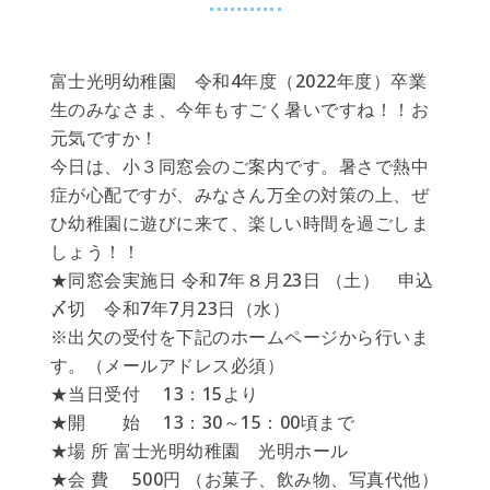
富士光明幼稚園 令和4年度（2022年度）卒業
生のみなさま、今年もすごく暑いですね！！お
元気ですか！
今日は、小３同窓会のご案内です。暑さで熱中
症が心配ですが、みなさん万全の対策の上、ぜ
ひ幼稚園に遊びに来て、楽しい時間を過ごしま
しょう！！
★同窓会実施日 令和7年８月23日 （土） 申込
〆切 令和7年7月23日（水）
※出欠の受付を下記のホームページから行いま
す。（メールアドレス必須）
★当日受付 13：15より
★開 始 13：30～15：00頃まで
★場 所 富士光明幼稚園 光明ホール
★会 費 500円 （お菓子、飲み物、写真代他）