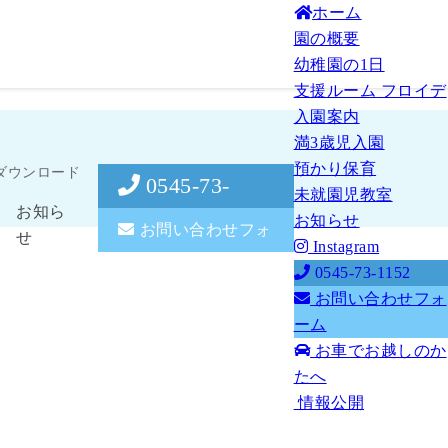
ホーム
園の概要
幼稚園の1日
支援ルーム
フロイデ
入園案内
満3歳児入園
。
預かり保育
ダウンロード
0545-73-
未就園児教室
お知ら
お知らせ
1152
お問い合わせフォ
せ
Instagram
0545-73-1152
ーム
お問い合わせフォ
ーム
お車でお越しのか
たへ
情報公開