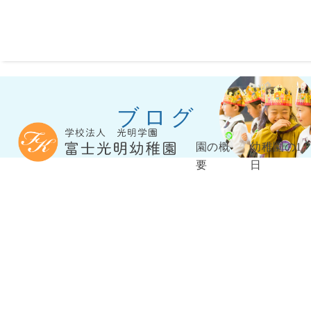
ブログ
園の概
幼稚園の1
要
日