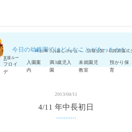
今日の幼稚園ではどんなことがあったかな
お車でお越しのかたへ
情報公開・幼稚園書式
支援ルー
ム
入園案
満3歳児入
未就園児
預かり保
フロイ
内
園
教室
育
デ
2013/04/11
4/11 年中長初日