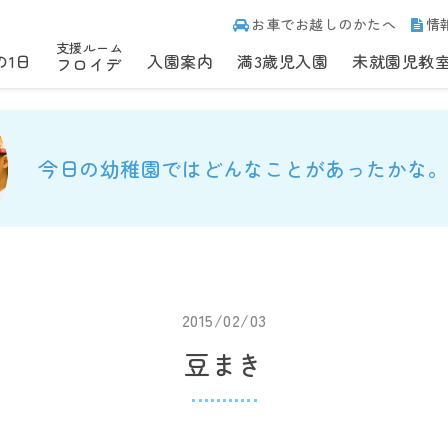
お車でお越しのかたへ
情
支援ルーム
の1日
入園案内
満3歳児入園
未就園児教
フロイデ
今日の幼稚園ではどんなことがあったかな。
2015/02/03
豆まき