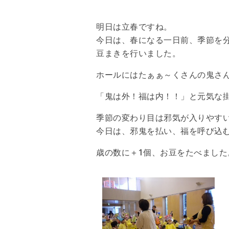
明日は立春ですね。
今日は、春になる一日前、季節を分
豆まきを行いました。
ホールにはたぁぁ～くさんの鬼さ
「鬼は外！福は内！！」と元気な
季節の変わり目は邪気が入りやす
今日は、邪鬼を払い、福を呼び込
歳の数に＋1個、お豆をたべました