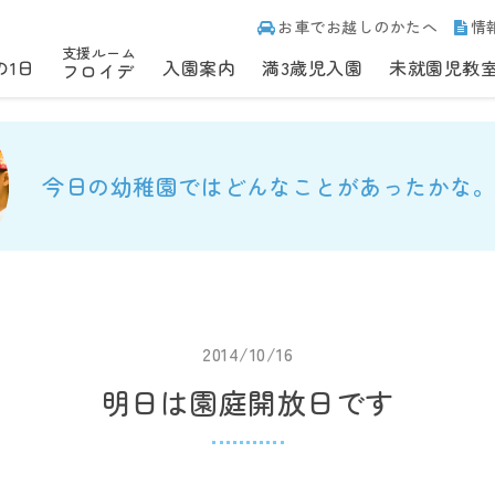
お車でお越しのかたへ
情
支援ルーム
の1日
入園案内
満3歳児入園
未就園児教
フロイデ
今日の幼稚園ではどんなことがあったかな。
2014/10/16
明日は園庭開放日です