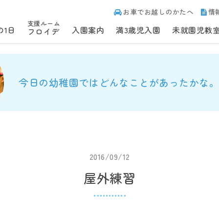
お車でお越しのかたへ
情
支援ルーム
の1日
入園案内
満3歳児入園
未就園児教
フロイデ
今日の幼稚園ではどんなことがあったかな。
2016/09/12
屋外練習