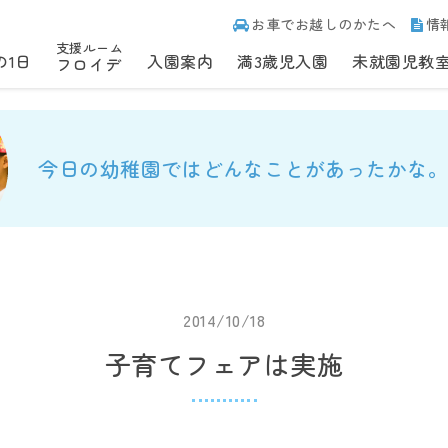
お車でお越しのかたへ
情
支援ルーム
の1日
入園案内
満3歳児入園
未就園児教
フロイデ
今日の幼稚園ではどんなことがあったかな。
2014/10/18
子育てフェアは実施