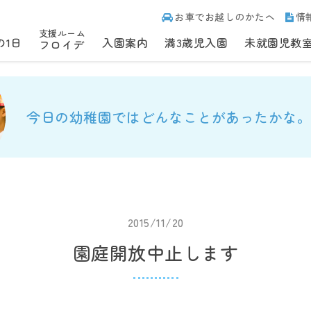
お車でお越しのかたへ
情
支援ルーム
の1日
入園案内
満3歳児入園
未就園児教
フロイデ
今日の幼稚園ではどんなことがあったかな。
2015/11/20
園庭開放中止します