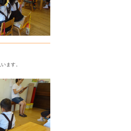
。
人います。