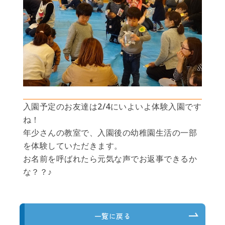
入園予定のお友達は2/4にいよいよ体験入園です
ね！
年少さんの教室で、入園後の幼稚園生活の一部
を体験していただきます。
お名前を呼ばれたら元気な声でお返事できるか
な？？♪
一覧に戻る