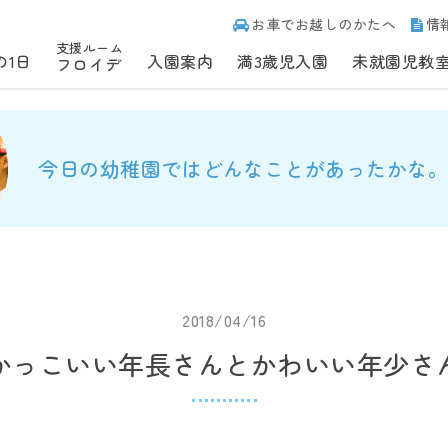
お車でお越しのかたへ
情
支援ルーム
の1日
入園案内
満3歳児入園
未就園児教
フロイデ
今日の幼稚園ではどんなことがあったかな。
2018/04/16
かっこいい年長さんとかわいい年少さ